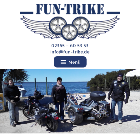
02365 – 60 53 53
info@fun-trike.de
menu
Menü