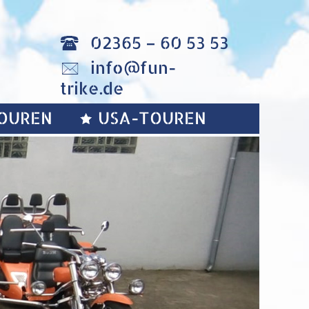
02365 – 60 53 53
info@fun-
trike.de
OUREN
USA-TOUREN