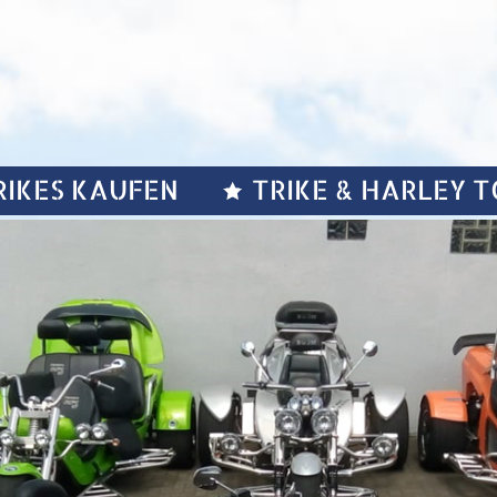
RIKES KAUFEN
TRIKE
& HARLEY
T